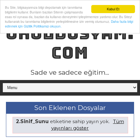
Bu Site, bilgisayarınıza bilgi depolamak için tanımlama
Kabul Et
bilgilerini kullanır. Bunların bazıları Sitenin çalışmasında
esas rol oynasa da, bazıları da kullanıcı deneyimini iyileştirmemize yardımcı olur. Bu Siteyi
kullanarak bu tanımlama bilgilerinin yerleştirilmesine izin vermiş olursunuz.
Daha fazla bilgi
OKULDOSYAM.
edinmek için Gizlilik Politikamızı okuyun.
COM
Sade ve sadece eğitim...
Son Eklenen Dosyalar
2.Sinif_Sunu
etiketine sahip yayın yok.
Tüm
yayınları göster