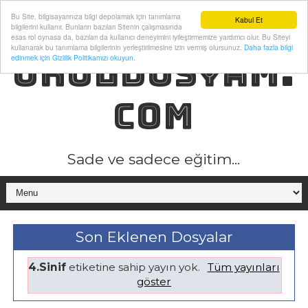
Bu Site, bilgisayarınıza bilgi depolamak için tanımlama
Kabul Et
bilgilerini kullanır. Bunların bazıları Sitenin çalışmasında
esas rol oynasa da, bazıları da kullanıcı deneyimini iyileştirmemize yardımcı olur. Bu Siteyi
kullanarak bu tanımlama bilgilerinin yerleştirilmesine izin vermiş olursunuz.
Daha fazla bilgi
OKULDOSYAM.
edinmek için Gizlilik Politikamızı okuyun.
COM
Sade ve sadece eğitim...
Son Eklenen Dosyalar
4.Sinif
etiketine sahip yayın yok.
Tüm yayınları
göster