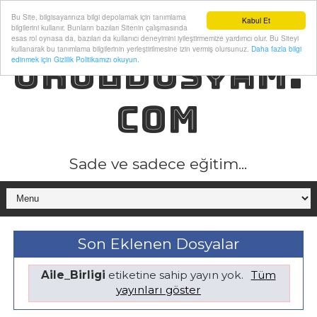
Bu Site, bilgisayarınıza bilgi depolamak için tanımlama
Kabul Et
bilgilerini kullanır. Bunların bazıları Sitenin çalışmasında
esas rol oynasa da, bazıları da kullanıcı deneyimini iyileştirmemize yardımcı olur. Bu Siteyi
kullanarak bu tanımlama bilgilerinin yerleştirilmesine izin vermiş olursunuz.
Daha fazla bilgi
OKULDOSYAM.
edinmek için Gizlilik Politikamızı okuyun.
COM
Sade ve sadece eğitim...
Son Eklenen Dosyalar
Aile_Birligi
etiketine sahip yayın yok.
Tüm
yayınları göster