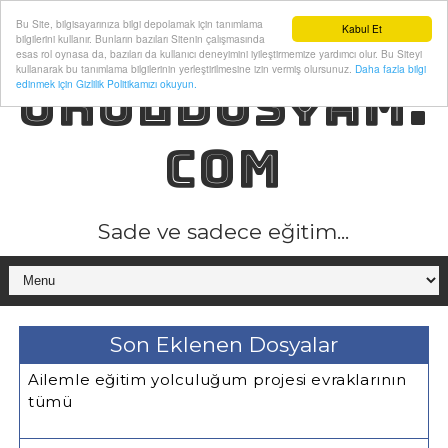
Bu Site, bilgisayarınıza bilgi depolamak için tanımlama
Kabul Et
bilgilerini kullanır. Bunların bazıları Sitenin çalışmasında
esas rol oynasa da, bazıları da kullanıcı deneyimini iyileştirmemize yardımcı olur. Bu Siteyi
kullanarak bu tanımlama bilgilerinin yerleştirilmesine izin vermiş olursunuz.
Daha fazla bilgi
OKULDOSYAM.
edinmek için Gizlilik Politikamızı okuyun.
COM
Sade ve sadece eğitim...
Son Eklenen Dosyalar
Ailemle eğitim yolculuğum projesi evraklarının
tümü