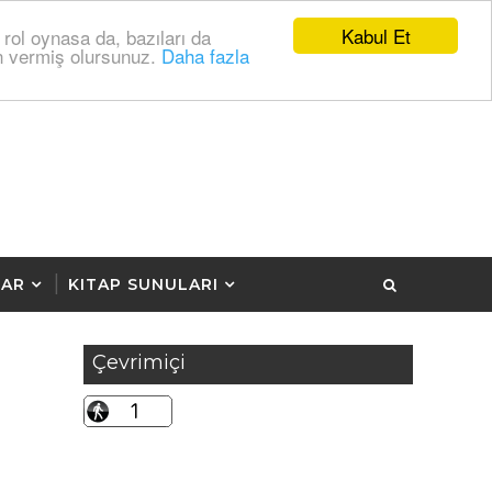
Kabul Et
 rol oynasa da, bazıları da
zin vermiş olursunuz.
Daha fazla
LAR
KITAP SUNULARI
Çevrimiçi