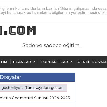
lgilerini kullanır. Bunların bazıları Sitenin çalışmasında esas
teyi kullanarak bu tanımlama bilgilerinin yerleştirilmesine i
M.COM
Sade ve sadece eğitim...
TIM
PLANLAR
TOPLANTILAR
GENEL DOSYA
Dosyalar
 gösteriliyor.
Tüm kayıtları göster
nelerin Geometrisi Sunusu 2024-2025