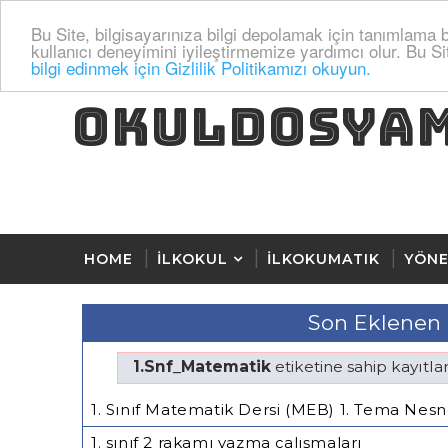
Bu Site, bilgisayarınıza bilgi depolamak için tanımlama bi
kullanıcı deneyimini iyileştirmemize yardımcı olur. Bu Si
bilgi edinmek için Gizlilik Politikamızı okuyun.
OKULDOSYA
HOME
İLKOKUL
İLKOKUMATIK
YÖNE
Son Eklenen 
1.Snf_Matematik
etiketine sahip kayıtlar
1. Sınıf Matematik Dersi (MEB) 1. Tema Nes
1. sınıf 2 rakamı yazma çalışmaları