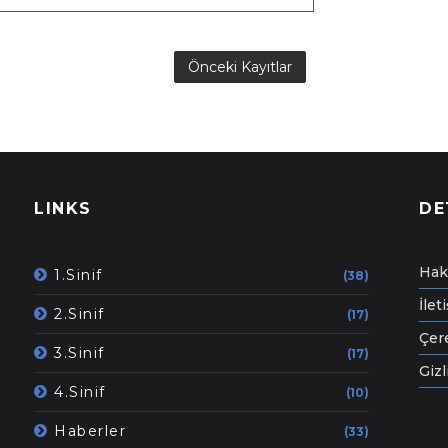
Önceki Kayıtlar
LINKS
DE
Hak
1.Sinif
(38)
İlet
2.Sinif
(17)
Çere
3.Sinif
(17)
Gizl
4.Sinif
(10)
Haberler
(33)