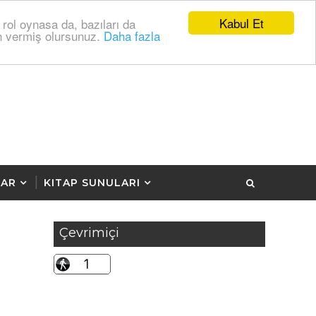
Kabul Et
 rol oynasa da, bazıları da
zin vermiş olursunuz.
Daha fazla
LAR
KITAP SUNULARI
Çevrimiçi