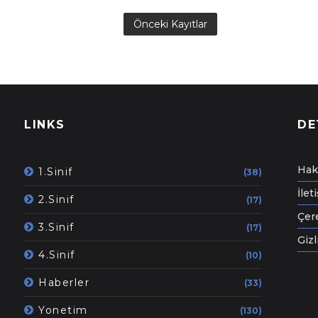
Önceki Kayıtlar
LINKS
DE
Hak
1.Sinif
(38)
İlet
2.Sinif
(17)
Çere
3.Sinif
(17)
Gizl
4.Sinif
(10)
Haberler
(33)
Yonetim
(130)