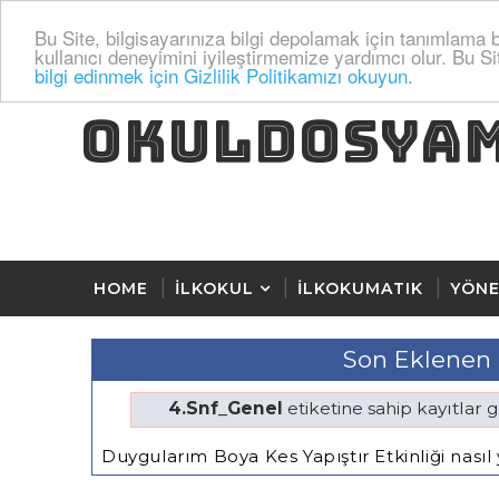
Bu Site, bilgisayarınıza bilgi depolamak için tanımlama bi
kullanıcı deneyimini iyileştirmemize yardımcı olur. Bu Si
bilgi edinmek için Gizlilik Politikamızı okuyun.
OKULDOSYA
HOME
İLKOKUL
İLKOKUMATIK
YÖNE
Son Eklenen 
4.Snf_Genel
etiketine sahip kayıtlar g
Duygularım Boya Kes Yapıştır Etkinliği nasıl 