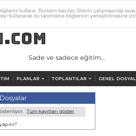
lgilerini kullanır. Bunların bazıları Sitenin çalışmasında esas
teyi kullanarak bu tanımlama bilgilerinin yerleştirilmesine i
M.COM
Sade ve sadece eğitim...
TIM
PLANLAR
TOPLANTILAR
GENEL DOSYA
Dosyalar
österiliyor.
Tüm kayıtları göster
yapılır?