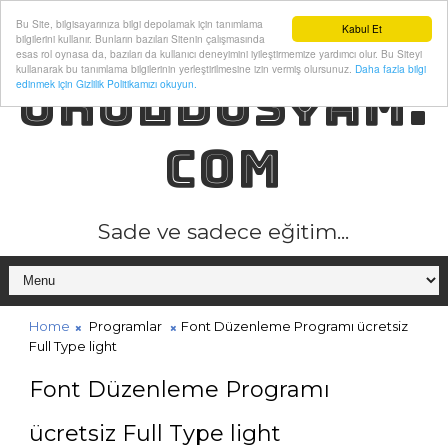
Bu Site, bilgisayarınıza bilgi depolamak için tanımlama
Kabul Et
bilgilerini kullanır. Bunların bazıları Sitenin çalışmasında
esas rol oynasa da, bazıları da kullanıcı deneyimini iyileştirmemize yardımcı olur. Bu Siteyi
kullanarak bu tanımlama bilgilerinin yerleştirilmesine izin vermiş olursunuz.
Daha fazla bilgi
OKULDOSYAM.
edinmek için Gizlilik Politikamızı okuyun.
COM
Sade ve sadece eğitim...
Home
Programlar
Font Düzenleme Programı ücretsiz
Full Type light
Font Düzenleme Programı
ücretsiz Full Type light