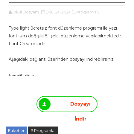
Okul Dosyam
Eylül 24, 2024
Programlar,
Type light ücretsiz font düzenleme programı ile yazı
font isim değişikliği, şekil düzenleme yapılabilmektedir.
Font Creator indir
Aşağıdaki bağlantı üzerinden dosyayı indirebilirsiniz.
Alternatif indirme
Dosyayı
İndir
Etiketler
# Programlar