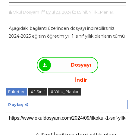
Okul Dosyam
Eylül 23, 2024
1.Sinif,
Yillik_Planlar,
Aşağıdaki bağlantı üzerinden dosyayı indirebilirsiniz.
2024-2025 eğitim öğretim yılı 1. sınıf yıllık planların tümü
Dosyayı
İndir
Etiketler
# 1.Sinif
# Yillik_Planlar
Paylaş
4. Sınıf İngilizce dersi yıllık planı