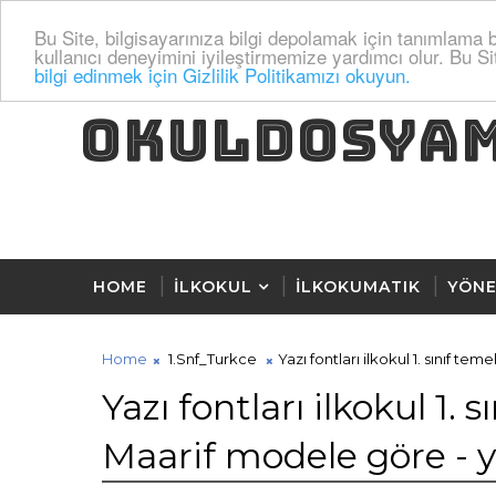
Bu Site, bilgisayarınıza bilgi depolamak için tanımlama bi
kullanıcı deneyimini iyileştirmemize yardımcı olur. Bu Si
bilgi edinmek için Gizlilik Politikamızı okuyun.
OKULDOSYA
HOME
İLKOKUL
İLKOKUMATIK
YÖNE
Home
1.Snf_Turkce
Yazı fontları ilkokul 1. sınıf t
Yazı fontları ilkokul 1. 
Maarif modele göre - y