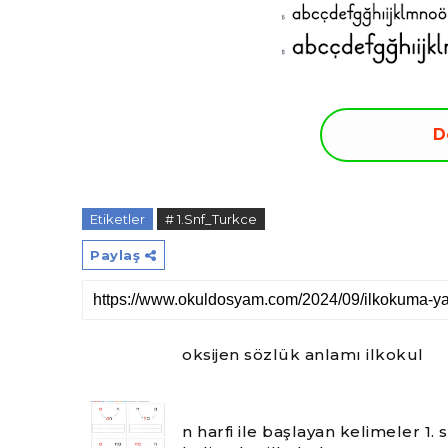
D
Etiketler
# 1.Snf_Turkce
Paylaş
oksijen sözlük anlamı ilkokul
n harfi ile başlayan kelimeler 1. s