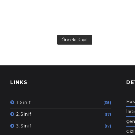
Önceki Kayıt
LINKS
DE
Hak
1.Sinif
(38)
İlet
2.Sinif
(17)
Çere
3.Sinif
(17)
Gizl