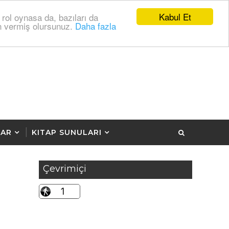
Kabul Et
 rol oynasa da, bazıları da
zin vermiş olursunuz.
Daha fazla
LAR
KITAP SUNULARI
Çevrimiçi