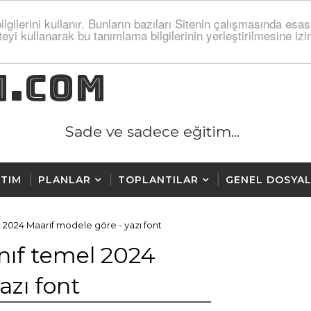
lgilerini kullanır. Bunların bazıları Sitenin çalışmasında esas
teyi kullanarak bu tanımlama bilgilerinin yerleştirilmesine i
M.COM
Sade ve sadece eğitim...
TIM
PLANLAR
TOPLANTILAR
GENEL DOSYA
emel 2024 Maarif modele göre - yazı font
sınıf temel 2024
azı font