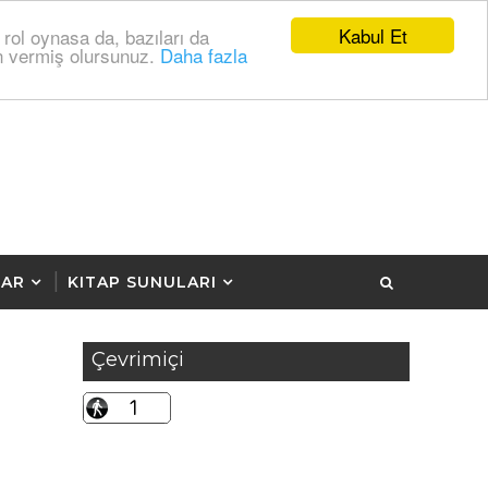
Kabul Et
 rol oynasa da, bazıları da
zin vermiş olursunuz.
Daha fazla
LAR
KITAP SUNULARI
Çevrimiçi