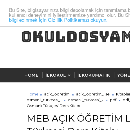
Bu Site, bilgisayarınıza bilgi depolamak için tanımlama bi
kullanıcı deneyimini iyileştirmemize yardımcı olur. Bu Si
bilgi edinmek için Gizlilik Politikamızı okuyun.
OKULDOSYA
HOME
İLKOKUL
İLKOKUMATIK
YÖNE
Home
acik_ogretim
acik_ogretim_lise
Kitapla
osmanli_turkcesi_1
osmanli_turkcesi_2
pdf
pdf
Osmanlı Türkçesi Ders Kitabı
MEB AÇIK ÖĞRETİM L