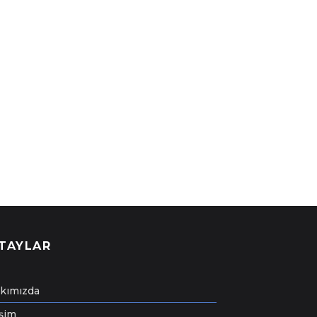
TAYLAR
kımızda
işim