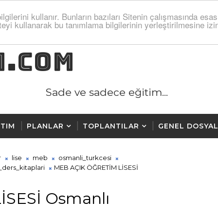
lgilerini kullanır. Bunların bazıları Sitenin çalışmasında esas
teyi kullanarak bu tanımlama bilgilerinin yerleştirilmesine i
M.COM
Sade ve sadece eğitim...
TIM
PLANLAR
TOPLANTILAR
GENEL DOSYA
r
lise
meb
osmanli_turkcesi
_ders_kitaplari
MEB AÇIK ÖĞRETİM LİSESİ
İSESİ Osmanlı