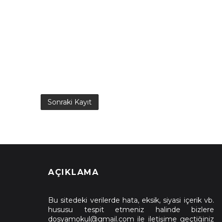
Sonraki Kayıt
AÇIKLAMA
Bu sitedeki verilerde hata, eksik, siyasi içerik vb.
hususu tespit etmeniz halinde bizlere
dosyamokul@gmail.com ile iletişime geçtiğiniz