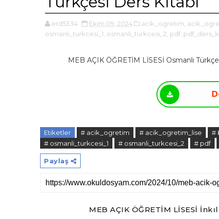
Türkçesi Ders Kitabı
erd5334
Ekim 09, 2024
acik_ogretim,
acik_ogre
osmanli_turkcesi_1,
osmanli_turkcesi_2,
pdf,
pdf_ders_ki
MEB AÇIK ÖĞRETİM LİSESİ Osmanlı Türkçesi 1
D
Etiketler
# acik_ogretim
# acik_ogretim_lise
# 
# osmanli_turkcesi_1
# osmanli_turkcesi_2
# pdf
Paylaş
MEB AÇIK ÖĞRETİM LİSESİ İnkıla