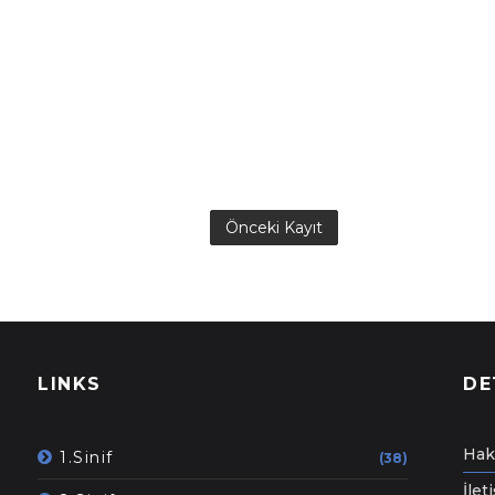
Önceki Kayıt
LINKS
DE
Hak
1.Sinif
(38)
İlet