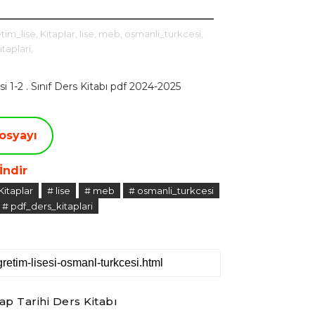
tim_lise,
Kitaplar,
lise,
meb,
osmanli_turkcesi,
taplari,
-2 . Sınıf Ders Kitabı pdf 2024-2025
osyayı
İndir
Kitaplar
# lise
# meb
# osmanli_turkcesi
# pdf_ders_kitaplari
p Tarihi Ders Kitabı