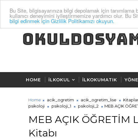
Bu Site, bilgisayarınıza bilgi depolamak için tanımlama bi
kullanıcı deneyimini iyileştirmemize yardımcı olur. Bu Si
bilgi edinmek için Gizlilik Politikamızı okuyun.
OKULDOSYA
HOME
İLKOKUL
İLKOKUMATIK
YÖNE
Home
acik_ogretim
acik_ogretim_lise
Kitapla
psikoloji
psikoloji_1
psikoloji_2
MEB AÇIK ÖĞRETİM
MEB AÇIK ÖĞRETİM LİS
Kitabı