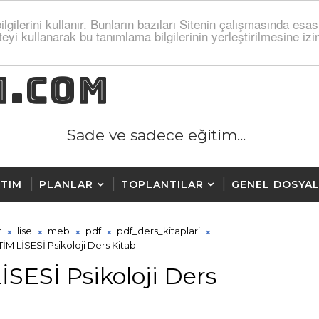
lgilerini kullanır. Bunların bazıları Sitenin çalışmasında esas
teyi kullanarak bu tanımlama bilgilerinin yerleştirilmesine i
M.COM
Sade ve sadece eğitim...
TIM
PLANLAR
TOPLANTILAR
GENEL DOSYA
r
lise
meb
pdf
pdf_ders_kitaplari
 LİSESİ Psikoloji Ders Kitabı
ESİ Psikoloji Ders