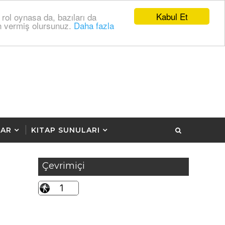
Kabul Et
 rol oynasa da, bazıları da
zin vermiş olursunuz.
Daha fazla
LAR
KITAP SUNULARI
Çevrimiçi