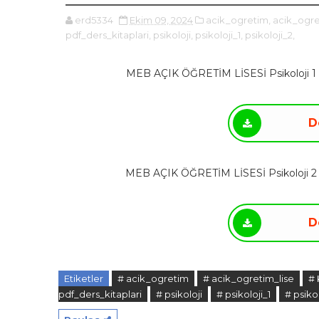
erd5334
Ekim 09, 2024
acik_ogretim,
acik_ogre
pdf_ders_kitaplari,
psikoloji,
psikoloji_1,
psikoloji_2,
MEB AÇIK ÖĞRETİM LİSESİ Psikoloji 1 . 
D
MEB AÇIK ÖĞRETİM LİSESİ Psikoloji 2 . 
D
Etiketler
# acik_ogretim
# acik_ogretim_lise
# 
pdf_ders_kitaplari
# psikoloji
# psikoloji_1
# psiko