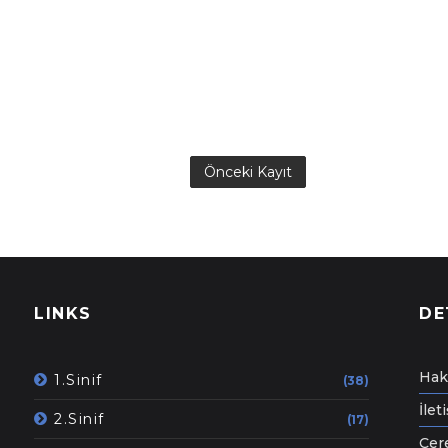
Önceki Kayıt
LINKS
DE
Hak
1.Sinif
(38)
İlet
2.Sinif
(17)
Çere