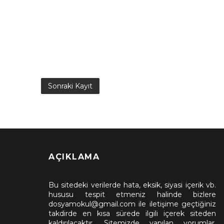
Sonraki Kayıt
AÇIKLAMA
Bu sitedeki verilerde hata, eksik, siyasi içerik vb.
hususu tespit etmeniz halinde bizlere
dosyamokul@gmail.com ile iletişime geçtiğiniz
takdirde en kısa sürede ilgili içerek siteden
kaldırılacaktır. Sitemizde yapılan yorumlar,