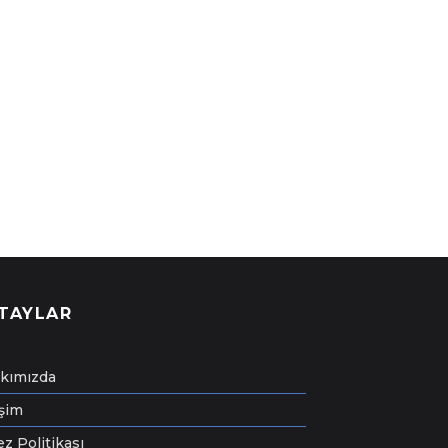
TAYLAR
kımızda
işim
z Politikası