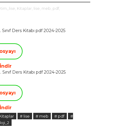
tim_lise,
Kitaplar,
lise,
meb,
pdf,
Sınıf Ders Kitabı pdf 2024-2025
osyayı
İndir
Sınıf Ders Kitabı pdf 2024-2025
osyayı
İndir
Kitaplar
# lise
# meb
# pdf
#
loji_2