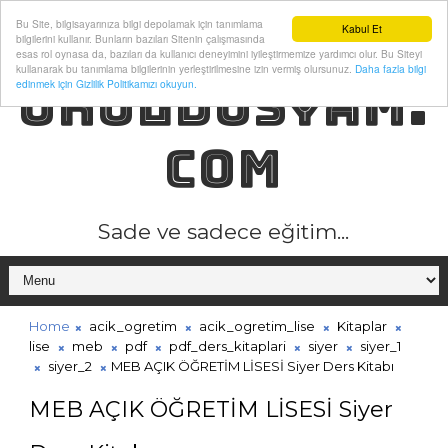
Bu Site, bilgisayarınıza bilgi depolamak için tanımlama
Kabul Et
bilgilerini kullanır. Bunların bazıları Sitenin çalışmasında
esas rol oynasa da, bazıları da kullanıcı deneyimini iyileştirmemize yardımcı olur. Bu Siteyi
kullanarak bu tanımlama bilgilerinin yerleştirilmesine izin vermiş olursunuz.
Daha fazla bilgi
OKULDOSYAM.
edinmek için Gizlilik Politikamızı okuyun.
COM
Sade ve sadece eğitim...
Home
acik_ogretim
acik_ogretim_lise
Kitaplar
lise
meb
pdf
pdf_ders_kitaplari
siyer
siyer_1
siyer_2
MEB AÇIK ÖĞRETİM LİSESİ Siyer Ders Kitabı
MEB AÇIK ÖĞRETİM LİSESİ Siyer