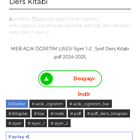
Ders Kitabı
erd5334
Ekim 09, 2024
acik_ogretim,
acik_ogretim_lise,
Kitaplar,
lise,
meb,
pdf,
pdf_ders_kitaplari,
siyer,
siyer_1,
siyer_2,
MEB AÇIK ÖĞRETİM LİSESİ Siyer 1-2 . Sınıf Ders Kitabı
pdf 2024-2025
Dosyayı
İndir
Etiketler
# acik_ogretim
# acik_ogretim_lise
# Kitaplar
# lise
# meb
# pdf
# pdf_ders_kitaplari
# siyer
# siyer_1
# siyer_2
Paylaş