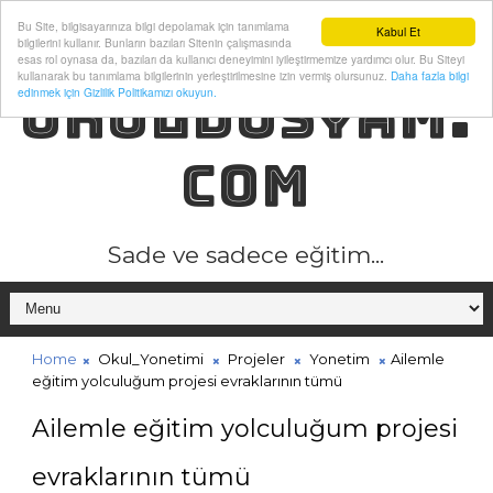
Bu Site, bilgisayarınıza bilgi depolamak için tanımlama
Kabul Et
bilgilerini kullanır. Bunların bazıları Sitenin çalışmasında
esas rol oynasa da, bazıları da kullanıcı deneyimini iyileştirmemize yardımcı olur. Bu Siteyi
kullanarak bu tanımlama bilgilerinin yerleştirilmesine izin vermiş olursunuz.
Daha fazla bilgi
OKULDOSYAM.
edinmek için Gizlilik Politikamızı okuyun.
COM
Sade ve sadece eğitim...
Home
Okul_Yonetimi
Projeler
Yonetim
Ailemle
eğitim yolculuğum projesi evraklarının tümü
Ailemle eğitim yolculuğum projesi
evraklarının tümü