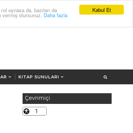
Kabul Et
 rol oynasa da, bazıları da
zin vermiş olursunuz.
Daha fazla
LAR
KITAP SUNULARI
Çevrimiçi