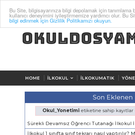
Bu Site, bilgisayarınıza bilgi depolamak için tanımlama bi
kullanıcı deneyimini iyileştirmemize yardımcı olur. Bu Si
bilgi edinmek için Gizlilik Politikamızı okuyun.
OKULDOSYA
HOME
İLKOKUL
İLKOKUMATIK
YÖNE
Son Eklenen 
Okul_Yonetimi
etiketine sahip kayıtlar 
Sürekli Devamsız Öğrenci Tutanağı İlkokul İ
İlkokul 1 sınıfta sınıf tekrarı nasıl yaptırılı