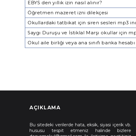
EBYS den yıllık izin nasıl alınır?
Öğretmen mazeret izni dilekçesi
Okullardaki tatbikat için siren sesleri mp3 in
Saygı Duruşu ve İstiklal Marşı okullar için 
Okul aile birliği veya ana sınıfı banka hesabı
AÇIKLAMA
Bu sitedeki verilerde hata, eksik, siyasi içerik vb.
hususu tespit etmeniz halinde bizlere