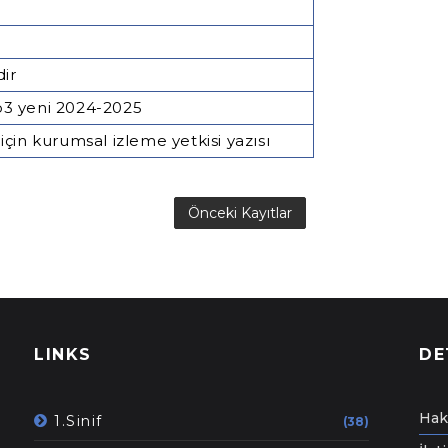
dir
mp3 yeni 2024-2025
 için kurumsal izleme yetkisi yazısı
Önceki Kayıtlar
LINKS
DE
Hak
1.Sinif
(38)