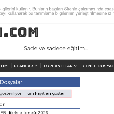
lgilerini kullanır. Bunların bazıları Sitenin çalışmasında esas
teyi kullanarak bu tanımlama bilgilerinin yerleştirilmesine i
M.COM
Sade ve sadece eğitim...
TIM
PLANLAR
TOPLANTILAR
GENEL DOSYA
Dosyalar
gösteriliyor.
Tüm kayıtları göster
çin
r? MEB dilekçe örneği 2026