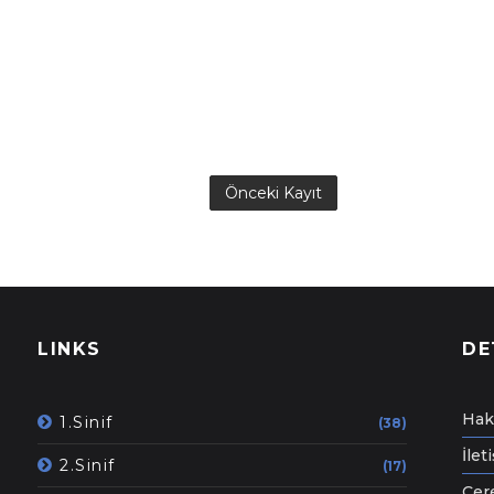
Önceki Kayıt
LINKS
DE
Hak
1.Sinif
(38)
İlet
2.Sinif
(17)
Çere