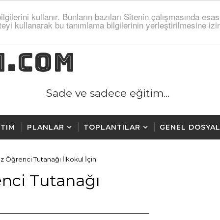
lgilerini kullanır. Bunların bazıları Sitenin çalışmasında esas
teyi kullanarak bu tanımlama bilgilerinin yerleştirilmesine i
M.COM
Sade ve sadece eğitim...
TIM
PLANLAR
TOPLANTILAR
GENEL DOSYA
z Öğrenci Tutanağı İlkokul İçin
nci Tutanağı