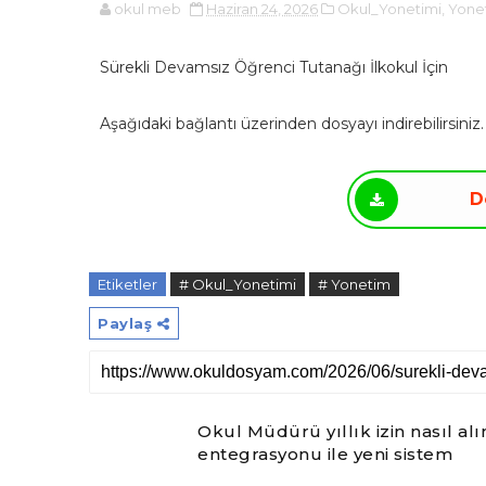
okul meb
Haziran 24, 2026
Okul_Yonetimi,
Yone
Sürekli Devamsız Öğrenci Tutanağı İlkokul İçin
Aşağıdaki bağlantı üzerinden dosyayı indirebilirsiniz.
D
Etiketler
# Okul_Yonetimi
# Yonetim
Paylaş
Okul Müdürü yıllık izin nasıl al
entegrasyonu ile yeni sistem