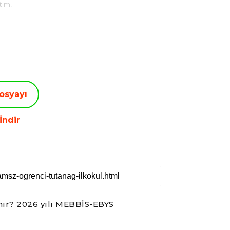
tim,
osyayı
İndir
ınır? 2026 yılı MEBBİS-EBYS