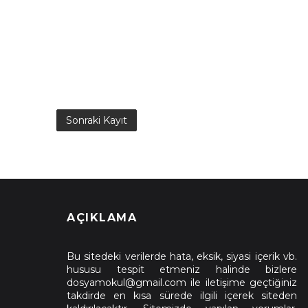
Sonraki Kayıt
AÇIKLAMA
Bu sitedeki verilerde hata, eksik, siyasi içerik vb.
hususu tespit etmeniz halinde bizlere
dosyamokul@gmail.com ile iletişime geçtiğiniz
takdirde en kısa sürede ilgili içerek siteden