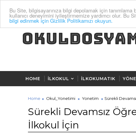
Bu Site, bilgisayarınıza bilgi depolamak için tanımlama bi
kullanıcı deneyimini iyileştirmemize yardımcı olur. Bu Si
bilgi edinmek için Gizlilik Politikamızı okuyun.
OKULDOSYA
HOME
İLKOKUL
İLKOKUMATIK
YÖNE
Home
Okul_Yonetimi
Yonetim
Sürekli Devamsı
Sürekli Devamsız Öğre
İlkokul İçin